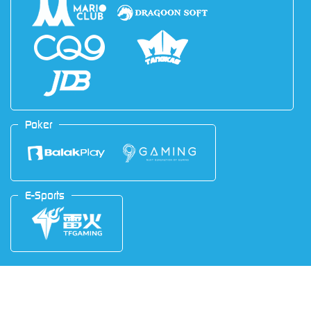
Poker
E-Sports