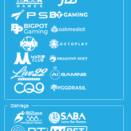
Olahraga