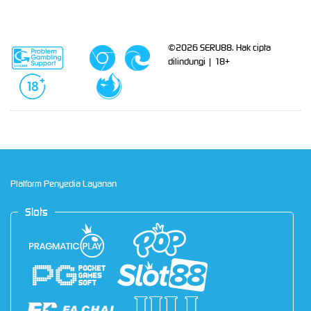
Tanggung Jawab
Browser Yang
Bermain
Didukung
©2026 SERU88. Hak cipta
dilindungi | 18+
Platform Penyedia Layanan
Slots