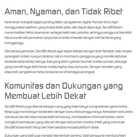
Aman, Nyaman, dan Tidak Ribet
Keamanan menjadi bagian penting dalam pengalaman digital. Pemain tentu ingin
menggunakan platform yang terasa stabil, jelas, dan dapat dipercaya. Seru88 Resmi
menempatkan faktor keamanan sebagai salah satu prioritas, sehingga pengguna bisa lebih
fokus menikmati permainan tanpa harus terlalu khawatir dengan hal-hal teknis yang
mengganggu.
Dari sisi kenyamanan, Seru88 dibuat agar dapat diakses dengan lebih fleksibel, baik melalui
perangkat mobile maupun desktop. Hal ini membantu pengguna yang memiliki aktivitas
berbeda-beda setiap harinya. Ada yang lebih nyaman bermain melalui ponsel, ada juga
yang memilih layar lebih besar melalui laptop atau komputer. Dengan tampilan yang
responsif, pengalaman tetap terasa lancar di berbagai perangkat.
Komunitas dan Dukungan yang
Membuat Lebih Dekat
Seru88 Resmi juga dikenal sebagai ruang yang tidak hanya menghadirkan game online,
tetapi juga membangun kedekatan dengan komunitas penggunanya. Kehadiran komunitas
membuat pemain bisa merasa lebih terhubung, mendapatkan informasi terbaru, serta
mengikuti pembaruan yang relevan dengan kebutuhan mereka. Inilah yang membuat
Seru88 terasa lebih hidup dan tidak sekadar menjadi platform biasa.
Dukungan yang baik juga menjadi nilai tambah penting. Saat pengguna membutuhkan