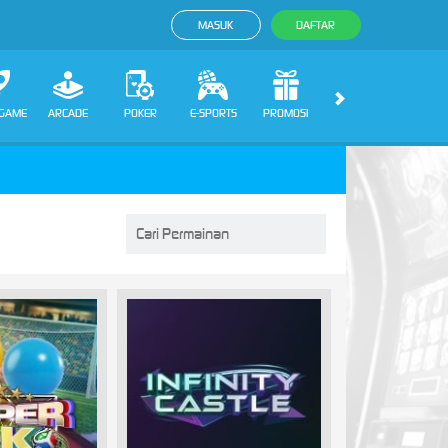
MASUK
DAFTAR
 GAME
ARCADE
POKER
E-SPORTS
PROMOSI