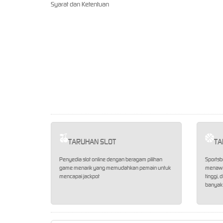
Syarat dan Ketentuan
TARUHAN SLOT
TA
Penyedia slot online dengan beragam pilihan
Sportsb
game menarik yang memudahkan pemain untuk
menawar
mencapai jackpot
tinggi,
banyak 