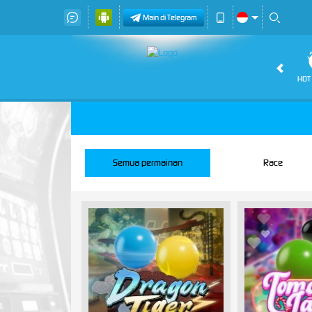
Main di Telegram
HOT
Semua permainan
Race