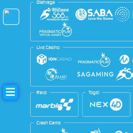
Olahraga
Live Casino
Race
Togel
Crash Game