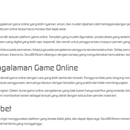
alaman game online yang lebih nyaman, aman, dan mudah dipahami oleh berbagai kalangan pemain
uran online tanpa harus merasa ribet sejak awal.
milih sebuah platform game online. Tampilan yang mudah digunakan, proses akses yang sederha
ruang digital yang lebih rapi, responsif, dan ramah untuk pengguna baru maupun pemain yang 
rfokus pada permainan, tetapi juga pada pengalaman pengguna secara keseluruhan. Setiap pema
 bantuan. Karena itu, Seru88 Resmi dibangun dengan konsep yang mengutamakan kemudahan, k
ngalaman Game Online
kmati game online dengan cara yang lebih santai dan terarah. Pengguna tidak perlu bingung menc
panduan penggunaan, semuanya disusun dengan tampilan yang praktis dan tidak membingungkan.
ngkan. Dalam dunia game online, pengalaman yang baik bukan hanya soal fitur yang tersedia, t
Resmi memberikan kesan sebagai tempat yang dekat dengan kebutuhan pemain masa kini.
bet
ingin menggunakan platform yang terasa stabil, jelas, dan dapat dipercaya. Seru88 Resmi menem
 hal-hal teknis yang mengganggu.