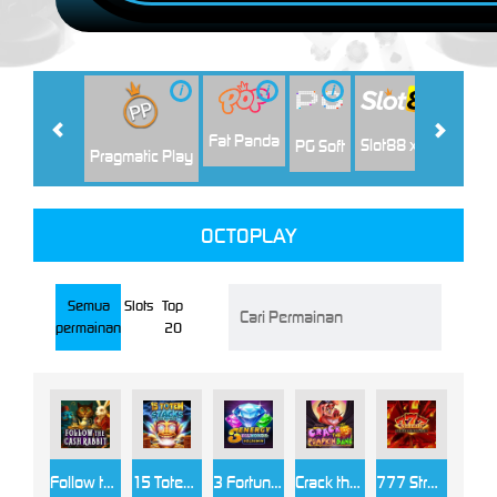
i
i
i
i
i
Facha
Fat Panda
Slot88 x PP
PG Soft
Pragmatic Play
OCTOPLAY
Semua
Slots
Top
permainan
20
Follow the Cash Rabbit
15 Totem Stacks: Hold & Win
3 Fortune Beasts: Hold & Win
Crack the Pumpkin Bank
777 Streak: Supercharged