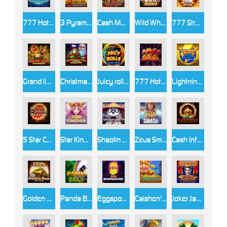
777 Hot Reels: Supercharged
3 Pyramids of Gold: Hold & Win
Cash Maximus: Battle Arena
Wild White Rhino
777 Streak
Grand link express Hold and win
Christmas Link Express: Hold & Win
Juicy rolls : feature Frenzy
777 Hot Reels
Lightning Blitz: Chain Collect
5 Star Coins: Hold & Win
Star Kingdom
Shaolin Panda Chaos Reels
Zeus Smash
Cash Inferno Sizzling Scatters
Golden Suns Chain Collect
Panda Bills
Eggsponential
Caishen's Temple of Gold
Joker Jackpots: Prize Mania