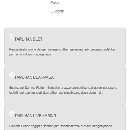
Poker
E-Sports
TARUHAN SLOT
Penyedia slot online dengan beragam pilihan game menarik yang memudahkan
pemain untuk mencapai jackpot
TARUHAN OLAHRAGA
Sportsbook Gaming Platform Terbaik menawarkan lebih banyak game, odds yang
lebih tinggi, dan menyediakan pilihan yang lebih banyak untuk pemain.
TARUHAN LIVE KASINO
Platform Pilihan bagi perusahaan-perusahaan terbaik di dunia, dengan pilihan