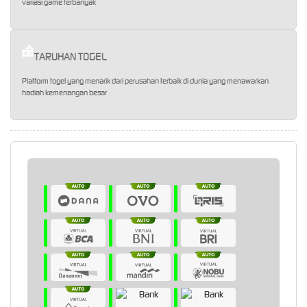
variasi game terbanyak
TARUHAN TOGEL
Platform togel yang menarik dari perusahan terbaik di dunia yang menawarkan
hadiah kemenangan besar