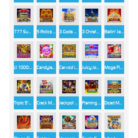
777 Super Wheel: Hold & Win
5 Relics of Power: Hold & Win
3 Gods Unleashed: Hold & Win
3 Christmas Pyramids: Hold & Win
Ballin' Jackpots Hit The Line
JJ 1000: Hold & Win
Candyland Pop
Carved in Gold: Hold & Win
Juicy Jewels Supercharged
Mega Flex: Hold & Win
Triple 5's: Supercharged
Crack More Piggy Banks
Jackpot District: City of Fortune
Flaming Chicken: Highway Hazard
Dead Man's Gold: Hold & Win