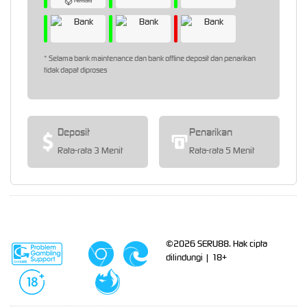
* Selama bank maintenance dan bank offline deposit dan penarikan
tidak dapat diproses
Deposit
Penarikan
Rata-rata 3 Menit
Rata-rata 5 Menit
Tanggung Jawab
Browser Yang
Bermain
Didukung
©2026 SERU88. Hak cipta
dilindungi | 18+