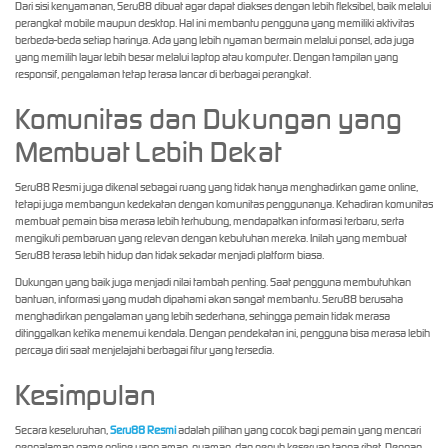
Dari sisi kenyamanan, Seru88 dibuat agar dapat diakses dengan lebih fleksibel, baik melalui
perangkat mobile maupun desktop. Hal ini membantu pengguna yang memiliki aktivitas
berbeda-beda setiap harinya. Ada yang lebih nyaman bermain melalui ponsel, ada juga
yang memilih layar lebih besar melalui laptop atau komputer. Dengan tampilan yang
responsif, pengalaman tetap terasa lancar di berbagai perangkat.
Komunitas dan Dukungan yang
Membuat Lebih Dekat
Seru88 Resmi juga dikenal sebagai ruang yang tidak hanya menghadirkan game online,
tetapi juga membangun kedekatan dengan komunitas penggunanya. Kehadiran komunitas
membuat pemain bisa merasa lebih terhubung, mendapatkan informasi terbaru, serta
mengikuti pembaruan yang relevan dengan kebutuhan mereka. Inilah yang membuat
Seru88 terasa lebih hidup dan tidak sekadar menjadi platform biasa.
Dukungan yang baik juga menjadi nilai tambah penting. Saat pengguna membutuhkan
bantuan, informasi yang mudah dipahami akan sangat membantu. Seru88 berusaha
menghadirkan pengalaman yang lebih sederhana, sehingga pemain tidak merasa
ditinggalkan ketika menemui kendala. Dengan pendekatan ini, pengguna bisa merasa lebih
percaya diri saat menjelajahi berbagai fitur yang tersedia.
Kesimpulan
Secara keseluruhan,
Seru88 Resmi
adalah pilihan yang cocok bagi pemain yang mencari
pengalaman game online yang aman, nyaman, dan penuh keseruan tanpa ribet. Dengan