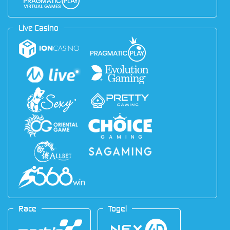
Live Casino
Race
Togel