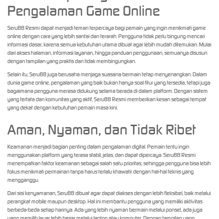
Pengalaman Game Online
Seru88 Resmi dapat menjadi teman terpercaya bagi pemain yang ingin menikmati game
online dengan cara yang lebih santai dan terarah. Pengguna tidak perlu bingung mencari
informasi dasar, karena semua kebutuhan utama dibuat agar lebih mudah ditemukan. Mulai
dari akses halaman, informasi layanan, hingga panduan penggunaan, semuanya disusun
dengan tampilan yang praktis dan tidak membingungkan.
Selain itu, Seru88 juga berusaha menjaga suasana bermain tetap menyenangkan. Dalam
dunia game online, pengalaman yang baik bukan hanya soal fitur yang tersedia, tetapi juga
bagaimana pengguna merasa didukung selama berada di dalam platform. Dengan sistem
yang tertata dan komunitas yang aktif, Seru88 Resmi memberikan kesan sebagai tempat
yang dekat dengan kebutuhan pemain masa kini.
Aman, Nyaman, dan Tidak Ribet
Keamanan menjadi bagian penting dalam pengalaman digital. Pemain tentu ingin
menggunakan platform yang terasa stabil, jelas, dan dapat dipercaya. Seru88 Resmi
menempatkan faktor keamanan sebagai salah satu prioritas, sehingga pengguna bisa lebih
fokus menikmati permainan tanpa harus terlalu khawatir dengan hal-hal teknis yang
mengganggu.
Dari sisi kenyamanan, Seru88 dibuat agar dapat diakses dengan lebih fleksibel, baik melalui
perangkat mobile maupun desktop. Hal ini membantu pengguna yang memiliki aktivitas
berbeda-beda setiap harinya. Ada yang lebih nyaman bermain melalui ponsel, ada juga
yang memilih layar lebih besar melalui laptop atau komputer. Dengan tampilan yang