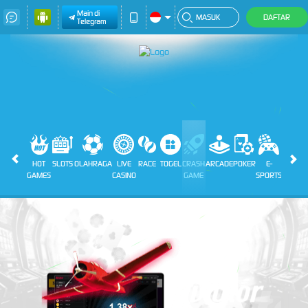
Main di
MASUK
DAFTAR
Telegram
HOT
SLOTS
OLAHRAGA
LIVE
RACE
TOGEL
CRASH
ARCADE
POKER
E-
PROMO
GAMES
CASINO
GAME
SPORTS