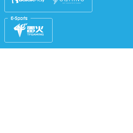
E-Sports