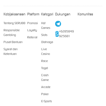
Kebijaksanaan
Platform
Kategori
Dukungan
Komunitas
Tentang SERU88
Promosi
Hot
Games
Responsible
Loyalty
+6285849
Gambling
Slots
925681
Referral
Pusat Bantuan
Olahraga
Syarat dan
Live
Ketentuan
Casino
Race
Togel
Crash
Game
Arcade
Poker
E-Sports