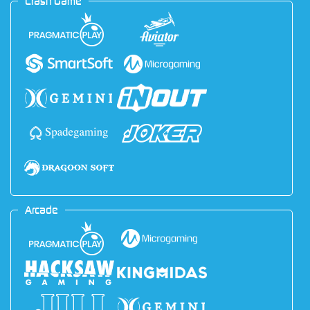
Crash Game
Arcade