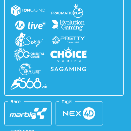
Race
Togel