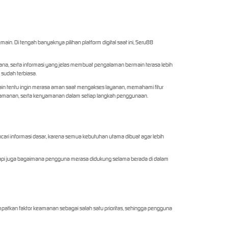
. Di tengah banyaknya pilihan platform digital saat ini, Seru88
na, serta informasi yang jelas membuat pengalaman bermain terasa lebih
sudah terbiasa.
in tentu ingin merasa aman saat mengakses layanan, memahami fitur
eamanan, serta kenyamanan dalam setiap langkah penggunaan.
ari informasi dasar, karena semua kebutuhan utama dibuat agar lebih
etapi juga bagaimana pengguna merasa didukung selama berada di dalam
patkan faktor keamanan sebagai salah satu prioritas, sehingga pengguna