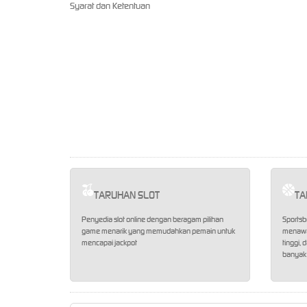
Syarat dan Ketentuan
TARUHAN SLOT
TA
Penyedia slot online dengan beragam pilihan
Sportsb
game menarik yang memudahkan pemain untuk
menawar
mencapai jackpot
tinggi,
banyak 