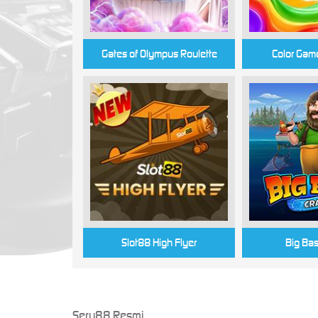
Gates of Olympus Roulette
Color Gam
Slot88 High Flyer
Big Bas
Seru88 Resmi