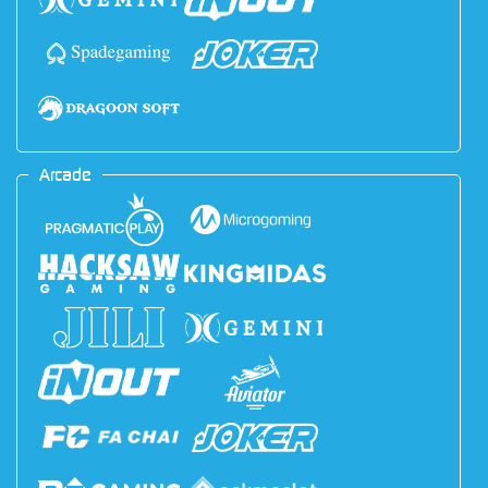
Arcade