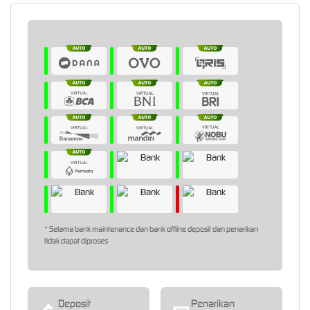
* Selama bank maintenance dan bank offline deposit dan penarikan
tidak dapat diproses
Deposit
Penarikan