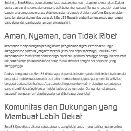
Selain itu, Seru88 juga berusaha menjaga suasana bermain tetap menyenangkan. Dalam
dunia game online, pengalaman yang baik bukan hanya soal fitur yang tersedia, tetapi juga
bagaimana pengguna merasa didukung selama berada di dalam platform. Dengan sistem
yang tertata dan komunitas yang aktif, Seru88 Resmi memberikan kesan sebagai tempat
yang dekat dengan kebutuhan pemain masa kini.
Aman, Nyaman, dan Tidak Ribet
Keamanan menjadi bagian penting dalam pengalaman digital. Pemain tentu ingin
menggunakan platform yang terasa stabil, jelas, dan dapat dipercaya. Seru88 Resmi
menempatkan faktor keamanan sebagai salah satu prioritas, sehingga pengguna bisa lebih
fokus menikmati permainan tanpa harus terlalu khawatir dengan hal-hal teknis yang
mengganggu.
Dari sisi kenyamanan, Seru88 dibuat agar dapat diakses dengan lebih fleksibel, baik melalui
perangkat mobile maupun desktop. Hal ini membantu pengguna yang memiliki aktivitas
berbeda-beda setiap harinya. Ada yang lebih nyaman bermain melalui ponsel, ada juga
yang memilih layar lebih besar melalui laptop atau komputer. Dengan tampilan yang
responsif, pengalaman tetap terasa lancar di berbagai perangkat.
Komunitas dan Dukungan yang
Membuat Lebih Dekat
Seru88 Resmi juga dikenal sebagai ruang yang tidak hanya menghadirkan game online,