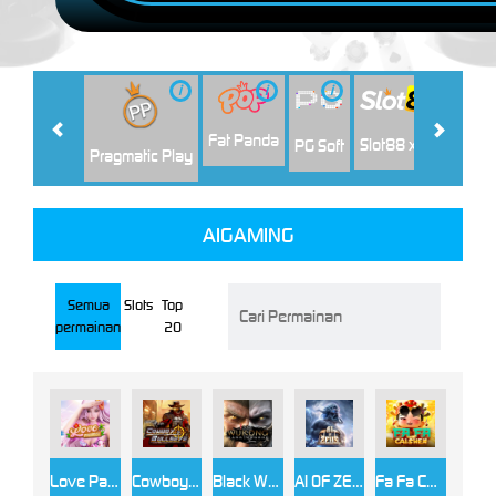
i
i
i
i
i
Facha
Fat Panda
Slot88 x PP
PG Soft
Pragmatic Play
AIGAMING
Semua
Slots
Top
permainan
20
Love Paradise
Cowboy Bullseye
Black WuKong
AI OF ZEUS
Fa Fa Caishen