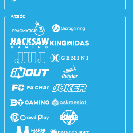
Arcade