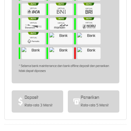
* Selama bank maintenance dan bank offline deposit dan penarikan
tidak dapat diproses
Deposit
Penarikan
Rata-rata 3 Menit
Rata-rata 5 Menit