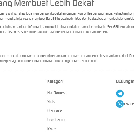
ang Membuat Lebih Dekat
n game online, tetapi juga membangun kedekatan dengan komunitas penggunanya. Kehadiran ko
an mereka. Inilah yang membuat Seru88 terasa lebih hidup dan tidak sekadar menjadi platform bi
membutuhkan bantuan, informasi yang mudah dipahami akan sangat membantu. Seru88 berusaha 
a bisa merasa lebih percaya diri saat menjelajahi berbagai fitur yang tersedia.
 yang mencari pengalaman game online yang aman, nyaman, dan penuh keseruan tanpa ribet. De
terpercaya untuk menemani aktivitas hiburan digital kamu setiap hari.
Kategori
Dukunga
Hot Games
Slots
+628
Olahraga
Live Casino
Race