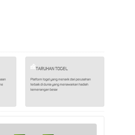
TARUHAN TOGEL
haan
Platform togel yang menarik dari perusahan
ame
terbaik di dunia yang menawarkan hadiah
kemenangan besar