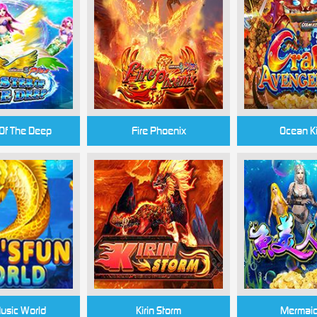
Of The Deep
Fire Phoenix
Ocean K
usic World
Kirin Storm
Mermaid