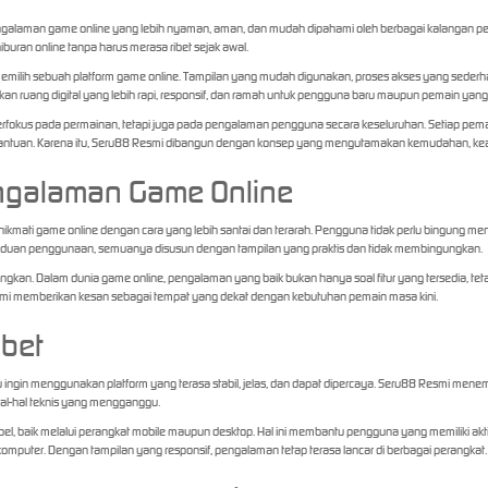
alaman game online yang lebih nyaman, aman, dan mudah dipahami oleh berbagai kalangan pemain
uran online tanpa harus merasa ribet sejak awal.
milih sebuah platform game online. Tampilan yang mudah digunakan, proses akses yang sederha
ruang digital yang lebih rapi, responsif, dan ramah untuk pengguna baru maupun pemain yang 
rfokus pada permainan, tetapi juga pada pengalaman pengguna secara keseluruhan. Setiap pema
 bantuan. Karena itu, Seru88 Resmi dibangun dengan konsep yang mengutamakan kemudahan, k
ngalaman Game Online
kmati game online dengan cara yang lebih santai dan terarah. Pengguna tidak perlu bingung menc
panduan penggunaan, semuanya disusun dengan tampilan yang praktis dan tidak membingungkan.
ngkan. Dalam dunia game online, pengalaman yang baik bukan hanya soal fitur yang tersedia, t
Resmi memberikan kesan sebagai tempat yang dekat dengan kebutuhan pemain masa kini.
bet
ingin menggunakan platform yang terasa stabil, jelas, dan dapat dipercaya. Seru88 Resmi menem
 hal-hal teknis yang mengganggu.
sibel, baik melalui perangkat mobile maupun desktop. Hal ini membantu pengguna yang memiliki ak
u komputer. Dengan tampilan yang responsif, pengalaman tetap terasa lancar di berbagai perangkat.