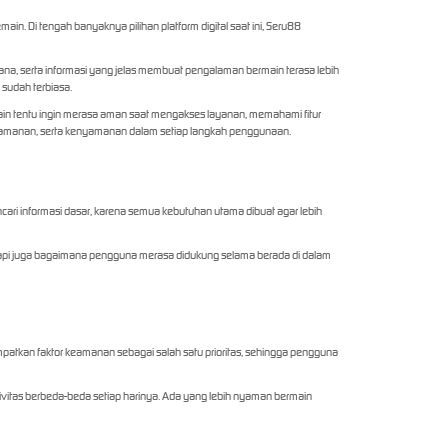
. Di tengah banyaknya pilihan platform digital saat ini, Seru88
na, serta informasi yang jelas membuat pengalaman bermain terasa lebih
sudah terbiasa.
in tentu ingin merasa aman saat mengakses layanan, memahami fitur
eamanan, serta kenyamanan dalam setiap langkah penggunaan.
ari informasi dasar, karena semua kebutuhan utama dibuat agar lebih
etapi juga bagaimana pengguna merasa didukung selama berada di dalam
patkan faktor keamanan sebagai salah satu prioritas, sehingga pengguna
tivitas berbeda-beda setiap harinya. Ada yang lebih nyaman bermain