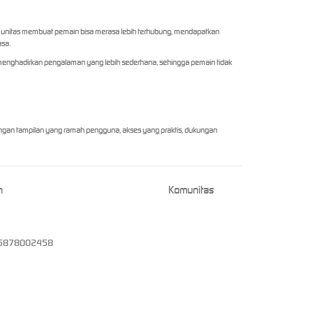
munitas membuat pemain bisa merasa lebih terhubung, mendapatkan
asa.
menghadirkan pengalaman yang lebih sederhana, sehingga pemain tidak
ngan tampilan yang ramah pengguna, akses yang praktis, dukungan
n
Komunitas
5878002458