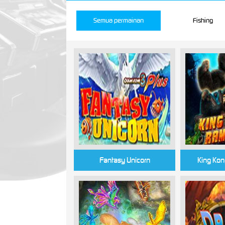
Semua permainan
Fishing
Fantasy Unicorn
King Ko