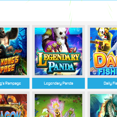
ng’s Rampage
Legendary Panda
Daily Fi