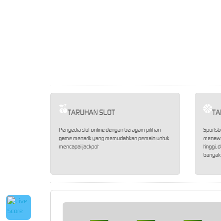
TARUHAN SLOT
TA
Penyedia slot online dengan beragam pilihan
Sportsb
game menarik yang memudahkan pemain untuk
menawar
mencapai jackpot
tinggi,
banyak 