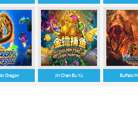
er Dragon
Jin Chan Bu Yu
Buffalo t