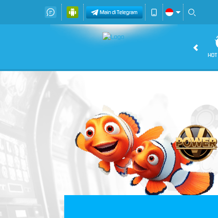
Main di Telegram
HOT