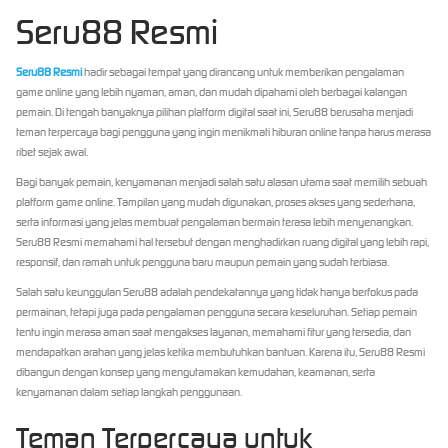
Seru88 Resmi
Seru88 Resmi
hadir sebagai tempat yang dirancang untuk memberikan pengalaman
game online yang lebih nyaman, aman, dan mudah dipahami oleh berbagai kalangan
pemain. Di tengah banyaknya pilihan platform digital saat ini, Seru88 berusaha menjadi
teman terpercaya bagi pengguna yang ingin menikmati hiburan online tanpa harus merasa
ribet sejak awal.
Bagi banyak pemain, kenyamanan menjadi salah satu alasan utama saat memilih sebuah
platform game online. Tampilan yang mudah digunakan, proses akses yang sederhana,
serta informasi yang jelas membuat pengalaman bermain terasa lebih menyenangkan.
Seru88 Resmi memahami hal tersebut dengan menghadirkan ruang digital yang lebih rapi,
responsif, dan ramah untuk pengguna baru maupun pemain yang sudah terbiasa.
Salah satu keunggulan Seru88 adalah pendekatannya yang tidak hanya berfokus pada
permainan, tetapi juga pada pengalaman pengguna secara keseluruhan. Setiap pemain
tentu ingin merasa aman saat mengakses layanan, memahami fitur yang tersedia, dan
mendapatkan arahan yang jelas ketika membutuhkan bantuan. Karena itu, Seru88 Resmi
dibangun dengan konsep yang mengutamakan kemudahan, keamanan, serta
kenyamanan dalam setiap langkah penggunaan.
Teman Terpercaya untuk