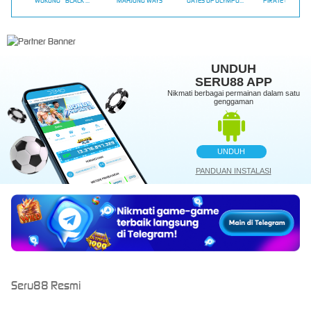
WUKONG - BLACK SCATTER
MAHJONG WAYS
GATES OF OLYMPUS 1000
PIRATE QUEST 1
UNDUH
SERU88 APP
Nikmati berbagai permainan dalam satu
genggaman
UNDUH
PANDUAN INSTALASI
Seru88 Resmi