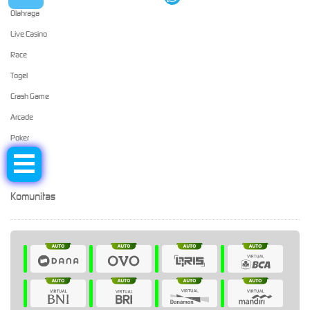
Olahraga
Live Casino
Race
Togel
Crash Game
Arcade
Poker
E-Sports
Komunitas