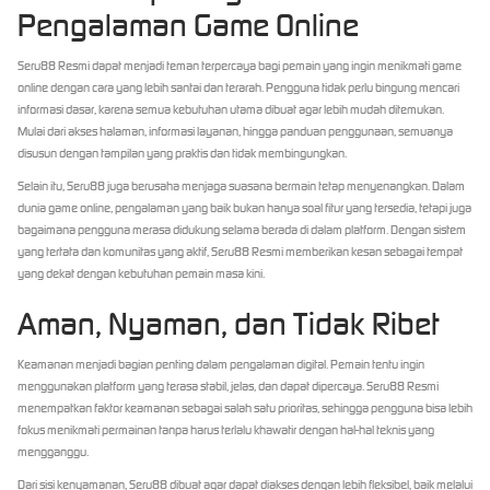
Pengalaman Game Online
Seru88 Resmi dapat menjadi teman terpercaya bagi pemain yang ingin menikmati game
online dengan cara yang lebih santai dan terarah. Pengguna tidak perlu bingung mencari
informasi dasar, karena semua kebutuhan utama dibuat agar lebih mudah ditemukan.
Mulai dari akses halaman, informasi layanan, hingga panduan penggunaan, semuanya
disusun dengan tampilan yang praktis dan tidak membingungkan.
Selain itu, Seru88 juga berusaha menjaga suasana bermain tetap menyenangkan. Dalam
dunia game online, pengalaman yang baik bukan hanya soal fitur yang tersedia, tetapi juga
bagaimana pengguna merasa didukung selama berada di dalam platform. Dengan sistem
yang tertata dan komunitas yang aktif, Seru88 Resmi memberikan kesan sebagai tempat
yang dekat dengan kebutuhan pemain masa kini.
Aman, Nyaman, dan Tidak Ribet
Keamanan menjadi bagian penting dalam pengalaman digital. Pemain tentu ingin
menggunakan platform yang terasa stabil, jelas, dan dapat dipercaya. Seru88 Resmi
menempatkan faktor keamanan sebagai salah satu prioritas, sehingga pengguna bisa lebih
fokus menikmati permainan tanpa harus terlalu khawatir dengan hal-hal teknis yang
mengganggu.
Dari sisi kenyamanan, Seru88 dibuat agar dapat diakses dengan lebih fleksibel, baik melalui